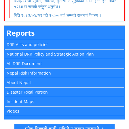
विपद्सम्बन्धी सूचना, समस्या, गुनासो र सुझावका लागि हटलाइन नम्बर
१२३४ मा सम्पर्क गर्नुहुन अनुरोध।
मिति २०८३/०४/२२ गते १५:०० बजे सम्मको राजमार्ग विवरण ।
Reports
DRR Acts and policies
National DRR Policy and Strategic Action Plan
All DRR Document
Nepal Risk Information
About Nepal
Disaster Focal Person
Incident Maps
Videos
प्रेश विज्ञप्ती वाढी, पहिरो र डुवान सम्बन्धी ।