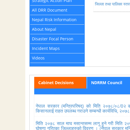
Strategic Action Plan
जिल्ला तथा पालिका स्तर
All DRR Document
Nepal Risk Information
About Nepal
Disaster Focal Person
Incident Maps
Videos
Cabinet Decisions
NDRRM Council
नेपाल सरकार (मन्त्रिपरिषद्) को मिति २०७८/०८/0२ को 
किसानलाई राहत उपलब्ध गराउने सम्बन्धी कार्यविधि, २०७
मिति २०७८ साल माघ मसान्तसम्म लागु हुने गरी मिति २०
घोषणा गरिएका जिल्लाहरुको विवरण । (नेपाल सरकार मन्