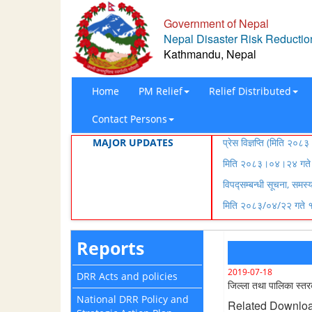
Government of Nepal
Nepal Disaster Risk Reduction
Kathmandu, Nepal
Home
PM Relief
Relief Distributed
Contact Persons
MAJOR UPDATES
प्रेस विज्ञप्ति (मिति २
मिति २०८३।०४।२४ गते १
विपद्सम्बन्धी सूचना, समस
मिति २०८३/०४/२२ गते १५
Reports
2019-07-18
DRR Acts and policies
जिल्ला तथा पालिका स्तर
National DRR Policy and
Related Downlo