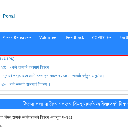
 Portal
Press Release
Volunteer
Feedback
COVID19
Ear
०८३।०३।२६)
३:०० बजे सम्मको राजमार्ग विवरण ।
्या, गुनासो र सुझावका लागि हटलाइन नम्बर १२३४ मा सम्पर्क गर्नुहुन अनुरोध।
:०० बजे सम्मको राजमार्ग विवरण ।
जिल्ला तथा पालिका स्तरका विपद् सम्पर्क व्यक्तिहरुको व
का विपद् सम्पर्क व्यक्तिहरुको विवरण (मनसुन २०७६)
ad