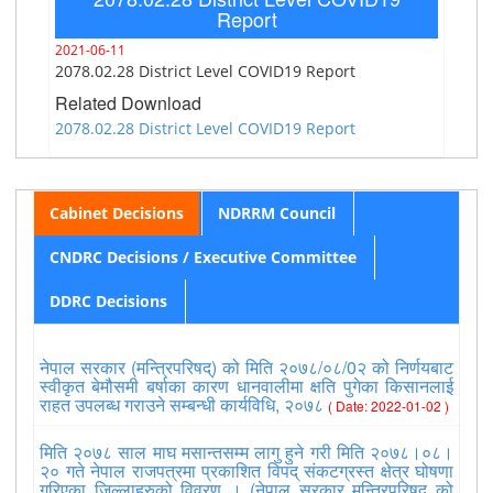
Report
2021-06-11
2078.02.28 District Level COVID19 Report
Related Download
2078.02.28 District Level COVID19 Report
Cabinet Decisions
NDRRM Council
CNDRC Decisions / Executive Committee
DDRC Decisions
नेपाल सरकार (मन्त्रिपरिषद्) को मिति २०७८/०८/0२ को निर्णयबाट
स्वीकृत बेमौसमी बर्षाका कारण धानवालीमा क्षति पुगेका किसानलाई
राहत उपलब्ध गराउने सम्बन्धी कार्यविधि, २०७८
( Date: 2022-01-02 )
मिति २०७८ साल माघ मसान्तसम्म लागु हुने गरी मिति २०७८।०८।
२० गते नेपाल राजपत्रमा प्रकाशित विपद् संकटग्रस्त क्षेत्र घोषणा
गरिएका जिल्लाहरुको विवरण । (नेपाल सरकार मन्त्रिपरिषद् को