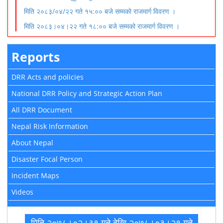
मिति २०८३/०४/२२ गते १५:०० बजे सम्मको राजमार्ग विवरण ।
मिति २०८३।०४।२२ गते १८:०० बजे सम्मको राजमार्ग विवरण ।
Reports
DRR Acts and policies
National DRR Policy and Strategic Action Plan
All DRR Document
Nepal Risk Information
About Nepal
Disaster Focal Person
Incident Maps
Videos
मिति २०७८।०२।३१ गते देखि २०७८।०३।२१ गते