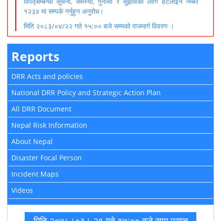
विपद्सम्बन्धी सूचना, समस्या, गुनासो र सुझावका लागि हटलाइन नम्बर
१२३४ मा सम्पर्क गर्नुहुन अनुरोध।
मिति २०८३/०४/२२ गते १५:०० बजे सम्मको राजमार्ग विवरण ।
Reports
DRR Acts and policies
National DRR Policy and Strategic Action Plan
All DRR Document
Nepal Risk Information
About Nepal
Disaster Focal Person
Incident Maps
Videos
मिति २०७८।०३। २१ गते १७:०० बजे सम्म प्राप्त