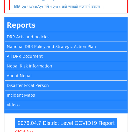
मिति २०८३/०४/२१ गते १२:०० बजे सम्मको राजमार्ग विवरण ।
Reports
DRR Acts and policies
National DRR Policy and Strategic Action Plan
All DRR Document
Nepal Risk Information
About Nepal
Disaster Focal Person
Incident Maps
Videos
2078.04.7 District Level COVID19 Report
2021-07-22