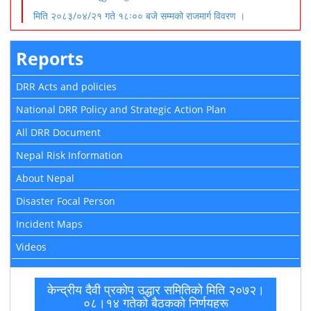
मिति २०८३/०४/२१ गते १८ः०० बजे सम्मको राजमार्ग विवरण ।
Reports
DRR Acts and policies
National DRR Policy and Strategic Action Plan
All DRR Document
Nepal Risk Information
About Nepal
Disaster Focal Person
Incident Maps
Videos
केन्द्रीय दैवी प्रकोप उद्धार समितिको मिति २०७२।
०८।१४ गतेकाे बैठककाे निर्णयहरू