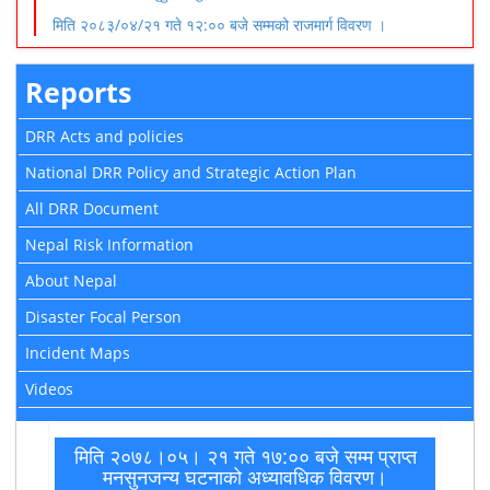
मिति २०८३/०४/२१ गते १२:०० बजे सम्मको राजमार्ग विवरण ।
Reports
DRR Acts and policies
National DRR Policy and Strategic Action Plan
All DRR Document
Nepal Risk Information
About Nepal
Disaster Focal Person
Incident Maps
Videos
मिति २०७८।०५। २१ गते १७:०० बजे सम्म प्राप्त
मनसुनजन्य घटनाको अध्यावधिक विवरण।