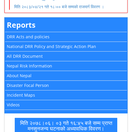
मिति २०८३/०४/२१ गते १८ः०० बजे सम्मको राजमार्ग विवरण ।
Reports
DRR Acts and policies
National DRR Policy and Strategic Action Plan
All DRR Document
Nepal Risk Information
About Nepal
Disaster Focal Person
Incident Maps
Videos
मिति २०७८।०६। ०३ गते १६:४५ बजे सम्म प्राप्त
मनसुनजन्य घटनाको अध्यावधिक विवरण।