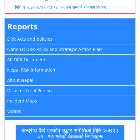
मिति २०८३/०४/२१ गते १८ः०० बजे सम्मको राजमार्ग विवरण ।
Reports
DRR Acts and policies
National DRR Policy and Strategic Action Plan
All DRR Document
Nepal Risk Information
About Nepal
Disaster Focal Person
Incident Maps
Videos
केन्द्रीय दैवी प्रकोप उद्धार समितिको मिति २०७२।
०९।१७ गतेकाे बैठककाे निर्णयहरू