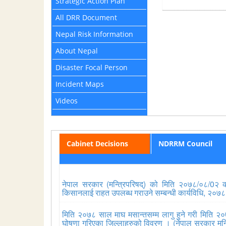
Strategic Action Plan
All DRR Document
Nepal Risk Information
About Nepal
Disaster Focal Person
Incident Maps
Videos
Cabinet Decisions
NDRRM Council
नेपाल सरकार (मन्त्रिपरिषद्) को मिति २०७८/०८/0२ को 
किसानलाई राहत उपलब्ध गराउने सम्बन्धी कार्यविधि, २०७
मिति २०७८ साल माघ मसान्तसम्म लागु हुने गरी मिति २०
घोषणा गरिएका जिल्लाहरुको विवरण । (नेपाल सरकार मन्