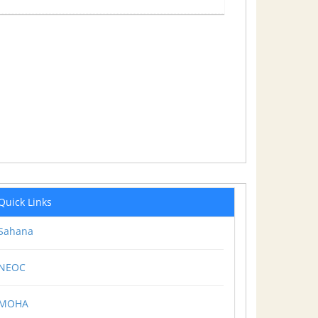
Quick Links
Sahana
NEOC
MOHA