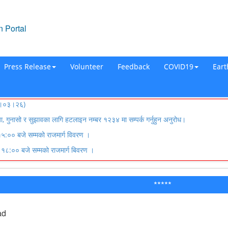
 Portal
Press Release
Volunteer
Feedback
COVID19
Ear
०८३।०३।२६)
्या, गुनासो र सुझावका लागि हटलाइन नम्बर १२३४ मा सम्पर्क गर्नुहुन अनुरोध।
:०० बजे सम्मको राजमार्ग विवरण ।
८:०० बजे सम्मको राजमार्ग बिवरण ।
*****
ad