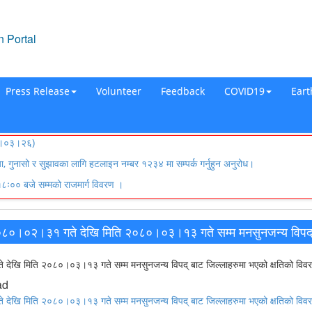
 Portal
Press Release
Volunteer
Feedback
COVID19
Ear
०८३।०३।२६)
्या, गुनासो र सुझावका लागि हटलाइन नम्बर १२३४ मा सम्पर्क गर्नुहुन अनुरोध।
ः०० बजे सम्मको राजमार्ग विवरण ।
०८०।०२।३१ गते देखि मिति २०८०।०३।१३ गते सम्म मनसुनजन्य विपद् ब
देखि मिति २०८०।०३।१३ गते सम्म मनसुनजन्य विपद् बाट जिल्लाहरुमा भएको क्षतिको विव
ad
देखि मिति २०८०।०३।१३ गते सम्म मनसुनजन्य विपद् बाट जिल्लाहरुमा भएको क्षतिको विव