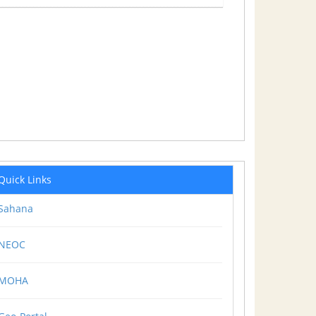
Quick Links
Sahana
NEOC
MOHA