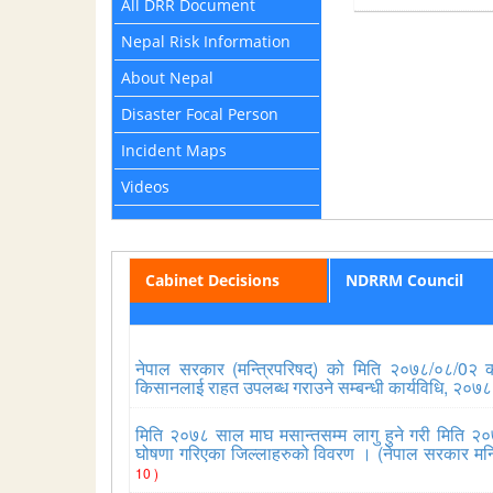
All DRR Document
Nepal Risk Information
About Nepal
Disaster Focal Person
Incident Maps
Videos
Cabinet Decisions
NDRRM Council
नेपाल सरकार (मन्त्रिपरिषद्) को मिति २०७८/०८/0२ को 
किसानलाई राहत उपलब्ध गराउने सम्बन्धी कार्यविधि, २०७
मिति २०७८ साल माघ मसान्तसम्म लागु हुने गरी मिति २०
घोषणा गरिएका जिल्लाहरुको विवरण । (नेपाल सरकार मन्
10 )