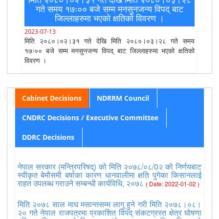
गते समय १७ः०० बजे सम्म मनसुनजन्य विपद् बाट
जिल्लाहरुमा भएको क्षतिको विवरण ।
2023-07-13
मिति २०८०।०२।३१ गते देखि मिति २०८०।०३।२८ गते समय
१७ः०० बजे सम्म मनसुनजन्य विपद् बाट जिल्लाहरुमा भएको क्षतिको
विवरण ।
Cabinet Decisions
NDRRM Council
CNDRC Decisions / Executive Committee
DDRC Decisions
नेपाल सरकार (मन्त्रिपरिषद्) को मिति २०७८/०८/0२ को निर्णयबाट
स्वीकृत बेमौसमी बर्षाका कारण धानवालीमा क्षति पुगेका किसानलाई
राहत उपलब्ध गराउने सम्बन्धी कार्यविधि, २०७८
( Date: 2022-01-02 )
मिति २०७८ साल माघ मसान्तसम्म लागु हुने गरी मिति २०७८।०८।
२० गते नेपाल राजपत्रमा प्रकाशित विपद् संकटग्रस्त क्षेत्र घोषणा