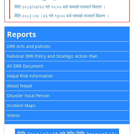
मिति २०८३/०४/२२ गते १५:०० बजे सम्मको राजमार्ग विवरण ।
मिति २०८३।०४ ।२३ गते १३:०० बजे सम्मको राजमार्ग बिवरण ।
Reports
DRR Acts and policies
National DRR Policy and Strategic Action Plan
All DRR Document
Nepal Risk Information
About Nepal
Disaster Focal Person
Incident Maps
Videos
मिति २०८०।०२।३१ गते देखि मिति २०८०।०३।२८