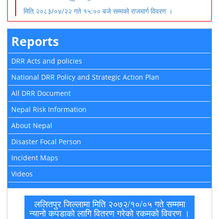
मिति २०८३/०४/२२ गते १५:०० बजे सम्मको राजमार्ग विवरण ।
Reports
DRR Acts and policies
National DRR Policy and Strategic Action Plan
All DRR Document
Nepal Risk Information
About Nepal
Disaster Focal Person
Incident Maps
Videos
ललितपुर जिल्लामा मिति २०७२/१०/०५ गते सम्ममा
न्यानाे कपडाकाे लागि वितरण गरेकाे रकमकाे विवरण ।