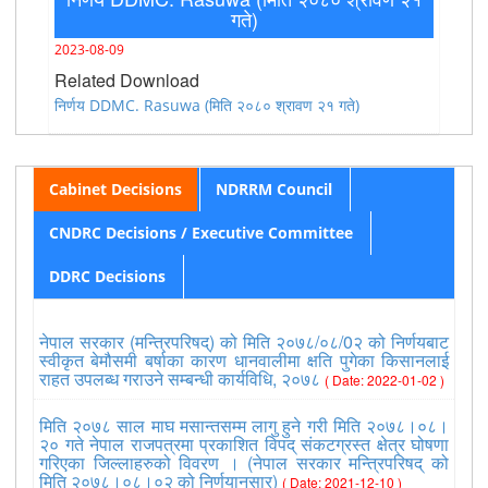
गते)
2023-08-09
Related Download
निर्णय DDMC. Rasuwa (मिति २०८० श्रावण २१ गते)
Cabinet Decisions
NDRRM Council
CNDRC Decisions / Executive Committee
DDRC Decisions
नेपाल सरकार (मन्त्रिपरिषद्) को मिति २०७८/०८/0२ को निर्णयबाट
स्वीकृत बेमौसमी बर्षाका कारण धानवालीमा क्षति पुगेका किसानलाई
राहत उपलब्ध गराउने सम्बन्धी कार्यविधि, २०७८
( Date: 2022-01-02 )
मिति २०७८ साल माघ मसान्तसम्म लागु हुने गरी मिति २०७८।०८।
२० गते नेपाल राजपत्रमा प्रकाशित विपद् संकटग्रस्त क्षेत्र घोषणा
गरिएका जिल्लाहरुको विवरण । (नेपाल सरकार मन्त्रिपरिषद् को
मिति २०७८।०८।०२ को निर्णयानुसार)
( Date: 2021-12-10 )