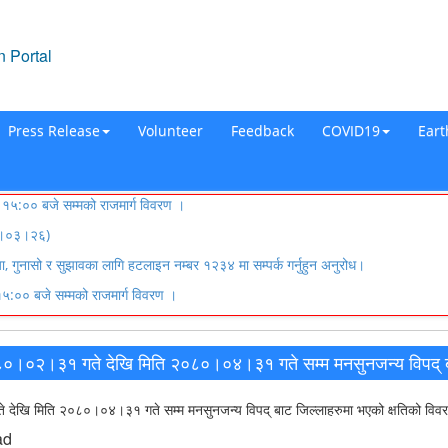
 Portal
Press Release
Volunteer
Feedback
COVID19
Ear
५:०० बजे सम्मको राजमार्ग विवरण ।
०८३।०३।२६)
्या, गुनासो र सुझावका लागि हटलाइन नम्बर १२३४ मा सम्पर्क गर्नुहुन अनुरोध।
:०० बजे सम्मको राजमार्ग विवरण ।
८०।०२।३१ गते देखि मिति २०८०।०४।३१ गते सम्म मनसुनजन्य विपद् बा
देखि मिति २०८०।०४।३१ गते सम्म मनसुनजन्य विपद् बाट जिल्लाहरुमा भएको क्षतिको विव
ad