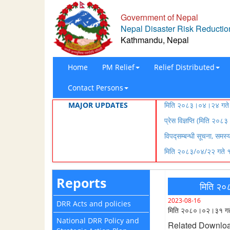
Government of Nepal
Nepal Disaster Risk Reduction
Kathmandu, Nepal
Home
PM Relief
Relief Distributed
Contact Persons
MAJOR UPDATES
मिति २०८३।०४।२४ गते १
प्रेस विज्ञप्ति (मिति २
विपद्सम्बन्धी सूचना, समस
मिति २०८३/०४/२२ गते १५
Reports
मिति २०
2023-08-16
DRR Acts and policies
मिति २०८०।०२।३१ गते 
National DRR Policy and
Related Downlo