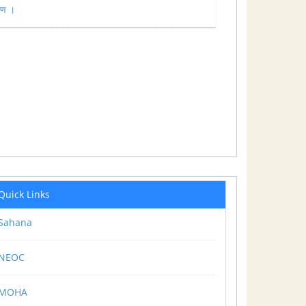
रण ।
Quick Links
Sahana
NEOC
MOHA