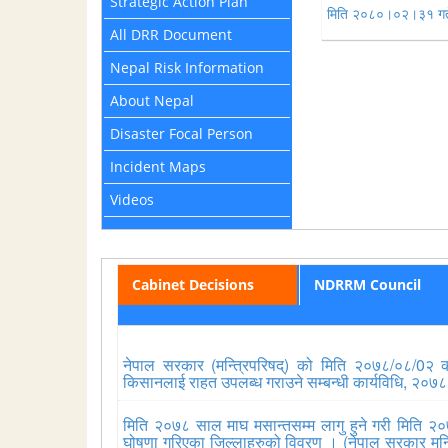
Strategic Action Plan
मिति २०८०।०२।३१ गते 
All DRR Document
Nepal Risk Information
About Nepal
Disaster Focal Person
Incident Maps
Videos
Cabinet Decisions
NDRRM Council
नेपाल सरकार (मन्त्रिपरिषद्) को मिति २०७८/०८/0२ को 
किसानलाई राहत उपलब्ध गराउने सम्बन्धी कार्यविधि, २०७
मिति २०७८ साल माघ मसान्तसम्म लागु हुने गरी मिति २०
घोषणा गरिएका जिल्लाहरुको विवरण । (नेपाल सरकार मन्