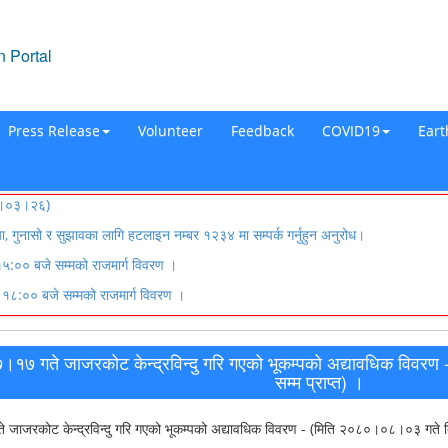
 Portal
Press Release
Volunteer
Feedback
COVID19
Ear
०८३।०३।२६)
्या, गुनासो र सुझावका लागि हटलाइन नम्बर १२३४ मा सम्पर्क गर्नुहुन अनुरोध।
:०० बजे सम्मको राजमार्ग विवरण ।
८:०० बजे सम्मको राजमार्ग विवरण ।
१७ गते जाजरकोट केन्द्रविन्दु गरि गएको भूकम्पको अद्यावधिक विवर
सम्म प्राप्त) ।
ाजरकोट केन्द्रविन्दु गरि गएको भूकम्पको अद्यावधिक विवरण - (मिति २०८०।०८।०३ गते बि