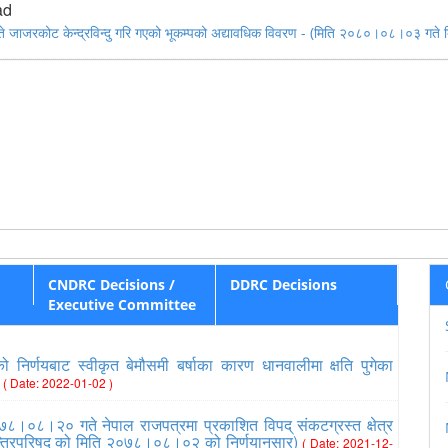
ad
ाजरकोट केन्द्रविन्दु गरि गएको भूकम्पको अद्यावधिक विवरण - (मिति २०८०।०८।०३ गते बि
CNDRC Decisions /
DDRC Decisions
Executive Committee
निर्णयबाट स्वीकृत बेमौसमी बर्षाका कारण धानवालीमा क्षति पुगेका
८
( Date: 2022-01-02 )
७८।०८।२० गते नेपाल राजपत्रमा प्रकाशित विपद् संकटग्रस्त क्षेत्र
त्रिपरिषद् को मिति २०७८।०८।०२ को निर्णयानुसार)
( Date: 2021-12-