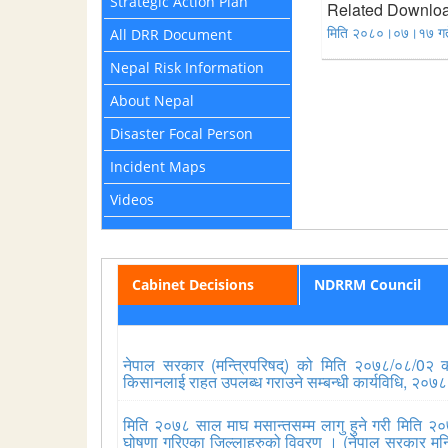
Strategic Action Plan
Related Downlo
मिति २०८०।०७।१७ गते ज
All DRR Document
Nepal Risk Information
About Nepal
Disaster Focal Person
Incident Maps
Videos
Cabinet Decisions
NDRRM Council
नेपाल सरकार (मन्त्रिपरिषद्) को मिति २०७८/०८/0२ को 
किसानलाई राहत उपलब्ध गराउने सम्बन्धी कार्यविधि, २०७
मिति २०७८ साल माघ मसान्तसम्म लागु हुने गरी मिति २०
घोषणा गरिएका जिल्लाहरुको विवरण । (नेपाल सरकार मन्