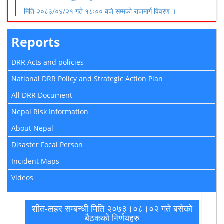
मिति २०८३/०४/२१ गते १८ः०० बजे सम्मको राजमार्ग विवरण ।
Reports
DRR Acts and policies
National DRR Policy and Strategic Action Plan
All DRR Document
Nepal Risk Information
About Nepal
Disaster Focal Person
Incident Maps
Videos
शीत-लहर सम्बन्धी मिति २०७३।०८।०२ गते बसेको
बैठकको निर्णयहरु